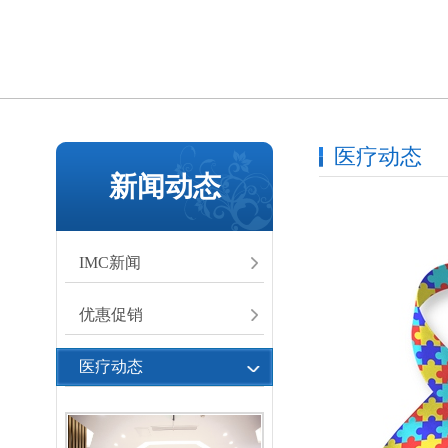
医疗动态
新闻动态
IMC新闻
优惠促销
医疗动态