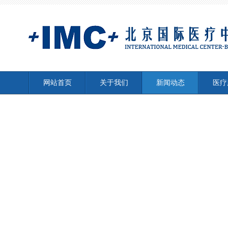
网站首页
关于我们
新闻动态
医疗