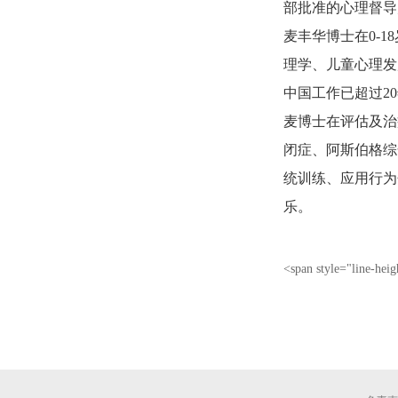
部批准的心理督导
麦丰华博士在0-
理学、儿童心理发
中国工作已超过2
麦博士在评估及治
闭症、阿斯伯格综
统训练、应用行为
乐。
<span style="line-heig