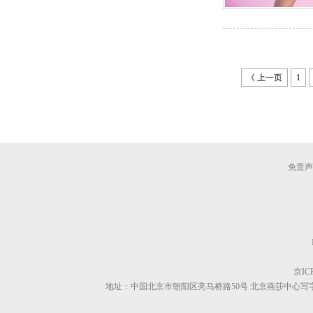
《 上一页
1
免责声
京ICP
地址：中国北京市朝阳区亮马桥路50号 北京燕莎中心写字楼S-106/